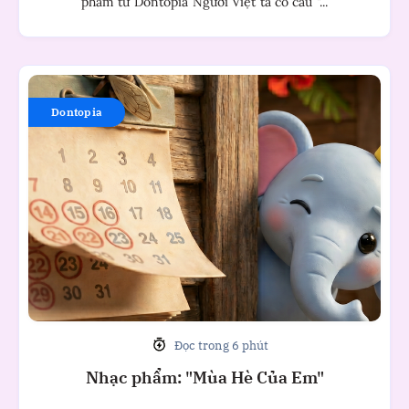
phẩm từ Dontopia Người Việt ta có câu "...
Nhạc
phẩm:
Dontopia
"Mùa
Hè
Của
Em"
Đọc trong 6 phút
Nhạc phẩm: "Mùa Hè Của Em"