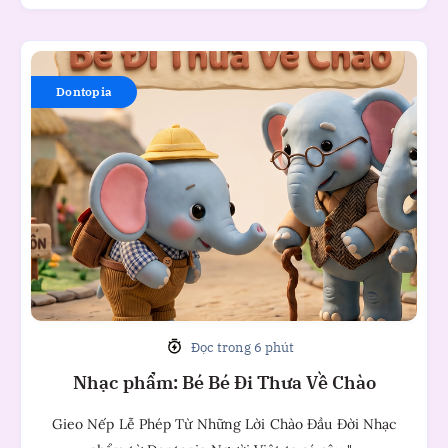
Nhạc
phẩm:
Dontopia
Bé
Bé
Đi
Thưa
Về
Chào
Đọc trong 6 phút
Nhạc phẩm: Bé Bé Đi Thưa Về Chào
Gieo Nếp Lễ Phép Từ Những Lời Chào Đầu Đời Nhạc