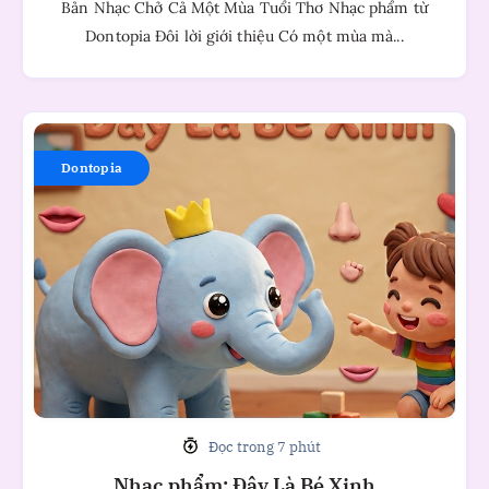
Bản Nhạc Chở Cả Một Mùa Tuổi Thơ Nhạc phẩm từ
Dontopia Đôi lời giới thiệu Có một mùa mà...
Nhạc
phẩm:
Dontopia
Đây
Là
Bé
Xinh
Đọc trong 7 phút
Nhạc phẩm: Đây Là Bé Xinh