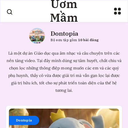
Ươm
Mầm
Dontopia
Bộ sưu tập gồm
10 bài đăng
Là một dự án Giáo dục qua âm nhạc và câu chuyện trên các
nền tảng video. Tại đây mình dùng sự tâm huyết, chắt chiu và
chọn lọc những thông điệp mong muốn các em và các quý
phụ huynh, thầy cô vừa được giải trí mà vẫn gạn lọc lại được
giá trị hữu ích, tốt cho sự phát triển toàn diện của thế hệ
tương lai.
Nhạc
phẩm:
Dontopia
Những