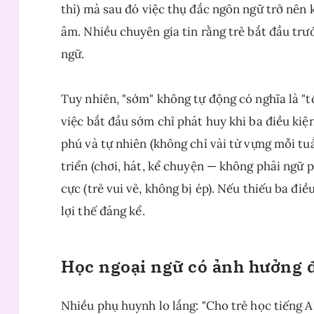
thì) mà sau đó việc thụ đắc ngôn ngữ trở nên 
âm. Nhiều chuyên gia tin rằng trẻ bắt đầu trướ
ngữ.
Tuy nhiên, "sớm" không tự động có nghĩa là "t
việc bắt đầu sớm chỉ phát huy khi ba điều kiệ
phú và tự nhiên (không chỉ vài từ vựng mỗi t
triển (chơi, hát, kể chuyện — không phải ngữ p
cực (trẻ vui vẻ, không bị ép). Nếu thiếu ba đi
lợi thế đáng kể.
Học ngoại ngữ có ảnh hưởng 
Nhiều phụ huynh lo lắng: "Cho trẻ học tiếng 