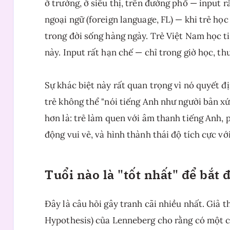
ở trường, ở siêu thị, trên đường phố — input r
ngoại ngữ (foreign language, FL) — khi trẻ h
trong đời sống hàng ngày. Trẻ Việt Nam học t
này. Input rất hạn chế — chỉ trong giờ học, th
Sự khác biệt này rất quan trọng vì nó quyết đ
trẻ không thể "nói tiếng Anh như người bản xứ
hơn là: trẻ làm quen với âm thanh tiếng Anh, 
động vui vẻ, và hình thành thái độ tích cực vớ
Tuổi nào là "tốt nhất" để bắt 
Đây là câu hỏi gây tranh cãi nhiều nhất. Giả th
Hypothesis) của Lenneberg cho rằng có một cử