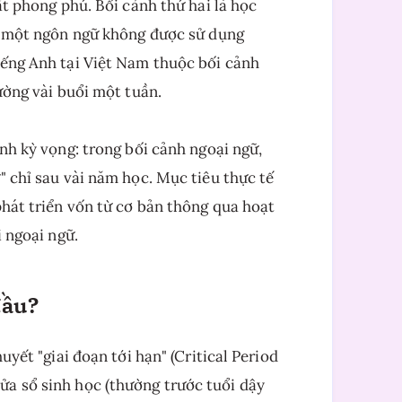
ất phong phú. Bối cảnh thứ hai là học
ọc một ngôn ngữ không được sử dụng
iếng Anh tại Việt Nam thuộc bối cảnh
ường vài buổi một tuần.
ịnh kỳ vọng: trong bối cảnh ngoại ngữ,
" chỉ sau vài năm học. Mục tiêu thực tế
phát triển vốn từ cơ bản thông qua hoạt
i ngoại ngữ.
đầu?
uyết "giai đoạn tới hạn" (Critical Period
a sổ sinh học (thường trước tuổi dậy