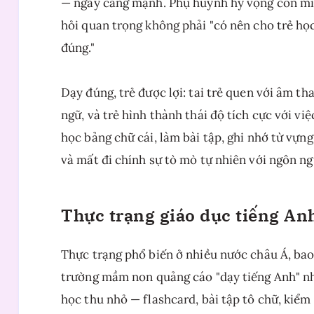
— ngày càng mạnh. Phụ huynh hy vọng con mìn
hỏi quan trọng không phải "có nên cho trẻ họ
đúng."
Dạy đúng, trẻ được lợi: tai trẻ quen với âm t
ngữ, và trẻ hình thành thái độ tích cực với vi
học bảng chữ cái, làm bài tập, ghi nhớ từ vựng
và mất đi chính sự tò mò tự nhiên với ngôn ng
Thực trạng giáo dục tiếng A
Thực trạng phổ biến ở nhiều nước châu Á, ba
trường mầm non quảng cáo "dạy tiếng Anh" như
học thu nhỏ — flashcard, bài tập tô chữ, kiểm 