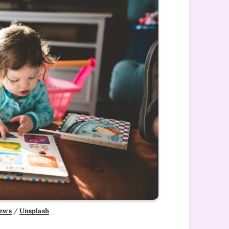
rews
 / 
Unsplash