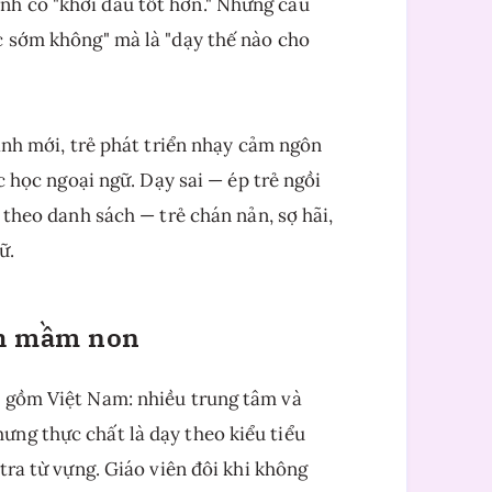
h có "khởi đầu tốt hơn." Nhưng câu
c sớm không" mà là "dạy thế nào cho
hanh mới, trẻ phát triển nhạy cảm ngôn
ệc học ngoại ngữ. Dạy sai — ép trẻ ngồi
 theo danh sách — trẻ chán nản, sợ hãi,
ữ.
nh mầm non
o gồm Việt Nam: nhiều trung tâm và
ng thực chất là dạy theo kiểu tiểu
tra từ vựng. Giáo viên đôi khi không