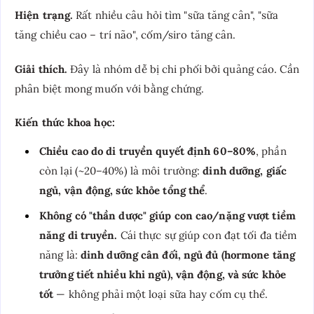
Hiện trạng.
Rất nhiều câu hỏi tìm "sữa tăng cân", "sữa
tăng chiều cao – trí não", cốm/siro tăng cân.
Giải thích.
Đây là nhóm dễ bị chi phối bởi quảng cáo. Cần
phân biệt mong muốn với bằng chứng.
Kiến thức khoa học:
Chiều cao do di truyền quyết định 60–80%
, phần
còn lại (~20–40%) là môi trường:
dinh dưỡng, giấc
ngủ, vận động, sức khỏe tổng thể
.
Không có "thần dược" giúp con cao/nặng vượt tiềm
năng di truyền.
Cái thực sự giúp con đạt tối đa tiềm
năng là:
dinh dưỡng cân đối, ngủ đủ (hormone tăng
trưởng tiết nhiều khi ngủ), vận động, và sức khỏe
tốt
— không phải một loại sữa hay cốm cụ thể.