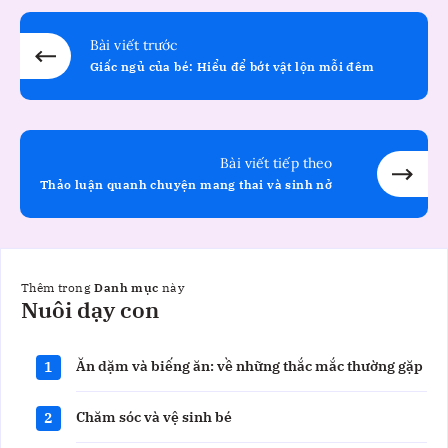
Bài viết trước
Giấc ngủ của bé: Hiểu để bớt vật lộn mỗi đêm
Bài viết tiếp theo
Thảo luận quanh chuyện mang thai và sinh nở
Thêm trong
Danh mục
này
Nuôi
Nuôi dạy con
dạy
con
Ăn dặm và biếng ăn: về những thắc mắc thường gặp
1
Chăm sóc và vệ sinh bé
2