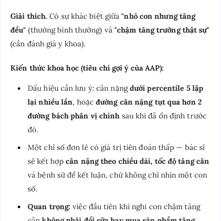
Giải thích.
Có sự khác biệt giữa
"nhỏ con nhưng tăng
đều"
(thường bình thường) và
"chậm tăng trưởng thật sự"
(cần đánh giá y khoa).
Kiến thức khoa học (tiêu chí gợi ý của AAP):
Dấu hiệu cần lưu ý: cân nặng
dưới percentile 5 lặp
lại nhiều lần
, hoặc
đường cân nặng tụt qua hơn 2
đường bách phân vị chính
sau khi đã ổn định trước
đó.
Một chỉ số đơn lẻ có giá trị tiên đoán thấp — bác sĩ
sẽ kết hợp
cân nặng theo chiều dài, tốc độ tăng cân
và bệnh sử để kết luận, chứ không chỉ nhìn một con
số.
Quan trọng:
việc đầu tiên khi nghi con chậm tăng
cân
không phải đổi sữa hay mua sản phẩm tăng