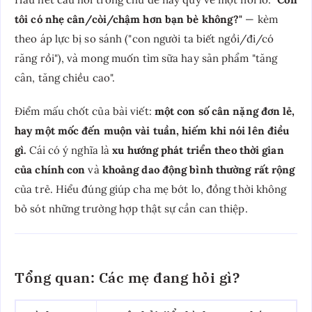
tôi có nhẹ cân/còi/chậm hơn bạn bè không?"
— kèm
theo áp lực bị so sánh ("con người ta biết ngồi/đi/có
răng rồi"), và mong muốn tìm sữa hay sản phẩm "tăng
cân, tăng chiều cao".
Điểm mấu chốt của bài viết:
một con số cân nặng đơn lẻ,
hay một mốc đến muộn vài tuần, hiếm khi nói lên điều
gì.
Cái có ý nghĩa là
xu hướng phát triển theo thời gian
của chính con
và
khoảng dao động bình thường rất rộng
của trẻ. Hiểu đúng giúp cha mẹ bớt lo, đồng thời không
bỏ sót những trường hợp thật sự cần can thiệp.
Tổng quan: Các mẹ đang hỏi gì?