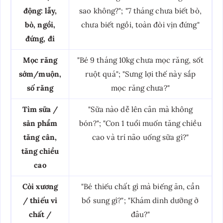
động: lẫy,
sao không?"; "7 tháng chưa biết bò,
bò, ngồi,
chưa biết ngồi, toàn đòi vịn đứng"
đứng, đi
Mọc răng
"Bé 9 tháng 10kg chưa mọc răng, sốt
sớm/muộn,
ruột quá"; "Sưng lợi thế này sắp
số răng
mọc răng chưa?"
Tìm sữa /
"Sữa nào dễ lên cân mà không
sản phẩm
bón?"; "Con 1 tuổi muốn tăng chiều
tăng cân,
cao và trí não uống sữa gì?"
tăng chiều
cao
Còi xương
"Bé thiếu chất gì mà biếng ăn, cần
/ thiếu vi
bổ sung gì?"; "Khám dinh dưỡng ở
chất /
đâu?"