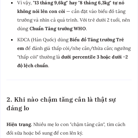
Vì vậy,
"13 tháng 9,6kg" hay "8 tháng 6,3kg" tự nó
không nói lên con còi
— cần đặt vào biểu đồ tăng
trưởng và nhìn cả quá trình. Với trẻ dưới 2 tuổi, nên
dùng
Chuẩn Tăng trưởng WHO
.
KDCA (Hàn Quốc) dùng
Biểu đồ Tăng trưởng Trẻ
em
để đánh giá thấp còi/nhẹ cân/thừa cân; ngưỡng
"thấp còi" thường là
dưới percentile 3 hoặc dưới −2
độ lệch chuẩn
.
2. Khi nào chậm tăng cân là thật sự
đáng lo
Hiện trạng.
Nhiều mẹ lo con "chậm tăng cân", tìm cách
đổi sữa hoặc bổ sung để con lên ký.