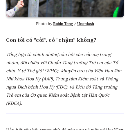
Photo by 
Robin Teng
 / 
Unsplash
Con tôi có "còi", có "chậm" không?
Tổng hợp từ chính những câu hỏi của các mẹ trong
nhóm, đối chiếu với Chuẩn Tăng trưởng Trẻ em của Tổ
chức Y tế Thế giới (WHO), khuyến cáo của Viện Hàn lâm
Nhi khoa Hoa Kỳ (AAP), Trung tâm Kiểm soát và Phòng
ngừa Dịch bệnh Hoa Kỳ (CDC), và Biểu đồ Tăng trưởng
Trẻ em của Cơ quan Kiểm soát Bệnh tật Hàn Quốc
(KDCA).
Hầu hết câu hỏi trong chủ đề này quy về một nỗi lo:
"Con