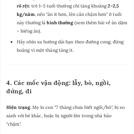
rõ rệt
: trẻ 1–5 tuổi thường chỉ tăng khoảng
2–2,5
kg/năm
, nên "ăn ít hơn, lên cân chậm hơn" ở tuổi
này thường là
bình thường
(xem thêm bài về ăn dặm
– biếng ăn).
Hãy nhìn xu hướng dài hạn theo đường cong, đừng
hoảng vì một tháng tăng ít.
4. Các mốc vận động: lẫy, bò, ngồi,
đứng, đi
Hiện trạng.
Mẹ lo con "7 tháng chưa biết ngồi/bò", bị so
sánh với bé khác, hoặc bị người lớn trong nhà bảo
"chậm".