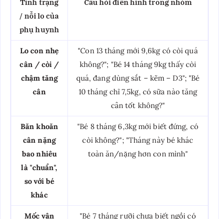
Tình trạng
Câu hỏi điển hình trong nhóm
/ nỗi lo của
phụ huynh
Lo con nhẹ
"Con 13 tháng mới 9,6kg có còi quá
cân / còi /
không?"; "Bé 14 tháng 9kg thấy còi
chậm tăng
quá, đang dùng sắt – kẽm – D3"; "Bé
cân
10 tháng chỉ 7,5kg, có sữa nào tăng
cân tốt không?"
Băn khoăn
"Bé 8 tháng 6,3kg mới biết đứng, có
cân nặng
còi không?"; "Tháng này bé khác
bao nhiêu
toàn ăn/nặng hơn con mình"
là "chuẩn",
so với bé
khác
Mốc vận
"Bé 7 tháng rưỡi chưa biết ngồi có