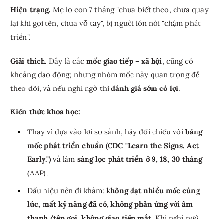
Hiện trạng.
Mẹ lo con 7 tháng "chưa biết theo, chưa quay
lại khi gọi tên, chưa vỗ tay", bị người lớn nói "chậm phát
triển".
Giải thích.
Đây là các
mốc giao tiếp – xã hội
, cũng có
khoảng dao động; nhưng nhóm mốc này quan trọng để
theo dõi, và nếu nghi ngờ thì
đánh giá sớm có lợi
.
Kiến thức khoa học:
Thay vì dựa vào lời so sánh, hãy đối chiếu với
bảng
mốc phát triển chuẩn (CDC "Learn the Signs. Act
Early.")
và làm
sàng lọc phát triển ở 9, 18, 30 tháng
(AAP).
Dấu hiệu nên đi khám:
không đạt nhiều mốc cùng
lúc, mất kỹ năng đã có, không phản ứng với âm
thanh/tên gọi, không giao tiếp mắt
. Khi nghi ngờ,