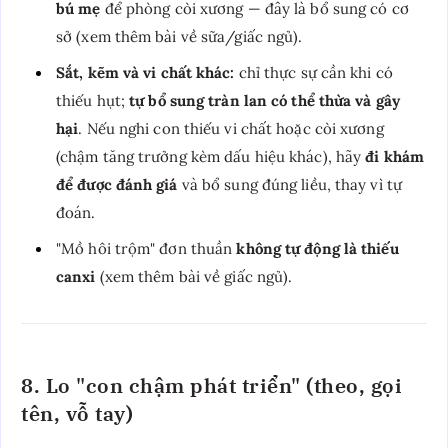
bú mẹ
để phòng còi xương — đây là bổ sung có cơ
sở (xem thêm bài về sữa/giấc ngủ).
Sắt, kẽm và vi chất khác:
chỉ thực sự cần khi có
thiếu hụt;
tự bổ sung tràn lan có thể thừa và gây
hại
. Nếu nghi con thiếu vi chất hoặc còi xương
(chậm tăng trưởng kèm dấu hiệu khác), hãy
đi khám
để được đánh giá
và bổ sung đúng liều, thay vì tự
đoán.
"Mồ hôi trộm" đơn thuần
không tự động là thiếu
canxi
(xem thêm bài về giấc ngủ).
8. Lo "con chậm phát triển" (theo, gọi
tên, vỗ tay)