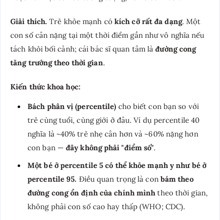
Giải thích.
Trẻ khỏe mạnh có
kích cỡ rất đa dạng
. Một
con số cân nặng tại một thời điểm gần như vô nghĩa nếu
tách khỏi bối cảnh; cái bác sĩ quan tâm là
đường cong
tăng trưởng theo thời gian
.
Kiến thức khoa học:
Bách phân vị (percentile)
cho biết con bạn so với
trẻ cùng tuổi, cùng giới ở đâu. Ví dụ percentile 40
nghĩa là ~40% trẻ nhẹ cân hơn và ~60% nặng hơn
con bạn —
đây không phải "điểm số"
.
Một bé ở percentile 5 có thể khỏe mạnh y như bé ở
percentile 95.
Điều quan trọng là con
bám theo
đường cong ổn định của chính mình
theo thời gian,
không phải con số cao hay thấp (WHO; CDC).