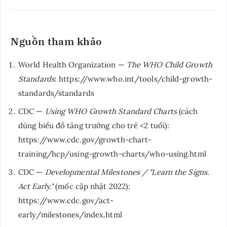
Nguồn tham khảo
World Health Organization —
The WHO Child Growth
Standards
: https://www.who.int/tools/child-growth-
standards/standards
CDC —
Using WHO Growth Standard Charts
(cách
dùng biểu đồ tăng trưởng cho trẻ <2 tuổi):
https://www.cdc.gov/growth-chart-
training/hcp/using-growth-charts/who-using.html
CDC —
Developmental Milestones / "Learn the Signs.
Act Early."
(mốc cập nhật 2022):
https://www.cdc.gov/act-
early/milestones/index.html