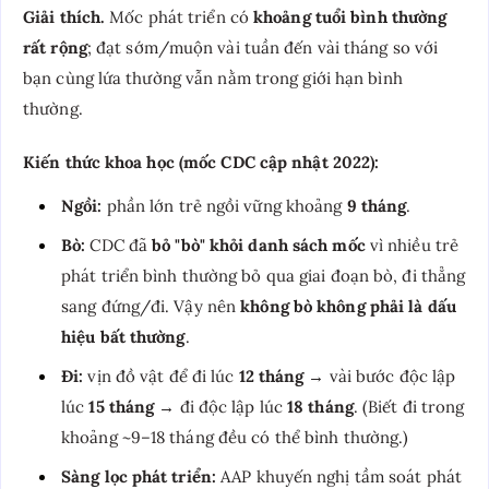
Giải thích.
Mốc phát triển có
khoảng tuổi bình thường
rất rộng
; đạt sớm/muộn vài tuần đến vài tháng so với
bạn cùng lứa thường vẫn nằm trong giới hạn bình
thường.
Kiến thức khoa học (mốc CDC cập nhật 2022):
Ngồi:
phần lớn trẻ ngồi vững khoảng
9 tháng
.
Bò:
CDC đã
bỏ "bò" khỏi danh sách mốc
vì nhiều trẻ
phát triển bình thường bỏ qua giai đoạn bò, đi thẳng
sang đứng/đi. Vậy nên
không bò không phải là dấu
hiệu bất thường
.
Đi:
vịn đồ vật để đi lúc
12 tháng
→ vài bước độc lập
lúc
15 tháng
→ đi độc lập lúc
18 tháng
. (Biết đi trong
khoảng ~9–18 tháng đều có thể bình thường.)
Sàng lọc phát triển:
AAP khuyến nghị tầm soát phát