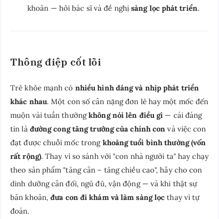
khoăn — hỏi bác sĩ và đề nghị
sàng lọc phát triển
.
Thông điệp cốt lõi
Trẻ khỏe mạnh có
nhiều hình dáng và nhịp phát triển
khác nhau
. Một con số cân nặng đơn lẻ hay một mốc đến
muộn vài tuần thường
không nói lên điều gì
— cái đáng
tin là
đường cong tăng trưởng của chính con
và việc con
đạt được chuỗi mốc trong
khoảng tuổi bình thường (vốn
rất rộng)
. Thay vì so sánh với "con nhà người ta" hay chạy
theo sản phẩm "tăng cân – tăng chiều cao", hãy cho con
dinh dưỡng cân đối, ngủ đủ, vận động — và khi thật sự
băn khoăn,
đưa con đi khám và làm sàng lọc
thay vì tự
đoán.