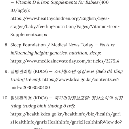
—
Vitamin D & Iron Supplements for Babies
(400
IU/ngày):
https://www.healthychildren.org/English/ages-
stages/baby/feeding-nutrition/Pages/Vitamin-Iron-
Supplements.aspx
Sleep Foundation / Medical News Today —
Factors
influencing height: genetics, nutrition, sleep
:
https://www.medicalnewstoday.com/articles/327514
질병관리청 (KDCA) —
소아청소년 성장도표 (Biểu đồ tăng
trưởng trẻ em)
: https://www.kdca.go.kr/contents.es?
mid=a20303030400
질병관리청 (KDCA) —
국가건강정보포털: 정상소아의 성장
(tăng trưởng bình thường ở trẻ)
:
https://health.kdca.go.kr/healthinfo/biz/health/gnrl
zHealthInfo/gnrlzHealthInfo/gnrlzHealthInfoView.do?