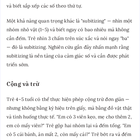
và biết sắp xếp các số theo thứ tự.
Một khả năng quan trọng khác là "subitizing" — nhìn một
nhóm nhỏ vật (1–5) và biết ngay có bao nhiêu mà không
cần đếm. Trẻ nhìn 3 chấm trên xúc xắc và nói ngay "ba"
— đó là subitizing. Nghiên cứu gần đây nhấn mạnh rằng
subitizing là nền tảng của cảm giác số và cần được phát
triển sớm.
Cộng và trừ
Trẻ 4–5 tuổi có thể thực hiện phép cộng trừ đơn giản —
nhưng không bằng ký hiệu trên giấy, mà bằng đồ vật thật
và tình huống thực tế. "Em có 3 viên kẹo, mẹ cho thêm 2,
em có mấy viên?" Trẻ gộp hai nhóm lại và đếm tổng. "Em
có 5 cái bánh, ăn mất 2, còn mấy cái?" Trẻ bớt ra và đếm