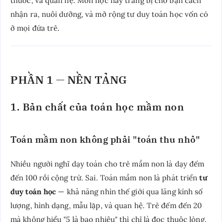
thước, và quan hệ. Môn học này trang bị cho bạn cách
nhận ra, nuôi dưỡng, và mở rộng tư duy toán học vốn có
ở mọi đứa trẻ.
PHẦN 1 — NỀN TẢNG
1. Bản chất của toán học mầm non
Toán mầm non không phải "toán thu nhỏ"
Nhiều người nghĩ dạy toán cho trẻ mầm non là dạy đếm
đến 100 rồi cộng trừ. Sai. Toán mầm non là phát triển
tư
duy toán học
— khả năng nhìn thế giới qua lăng kính số
lượng, hình dạng, mẫu lặp, và quan hệ. Trẻ đếm đến 20
mà không hiểu "5 là bao nhiêu" thì chỉ là đọc thuộc lòng,