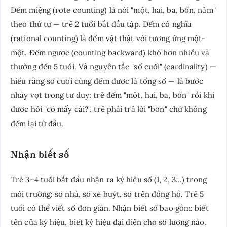
Đếm miệng (rote counting) là nói "một, hai, ba, bốn, năm"
theo thứ tự — trẻ 2 tuổi bắt đầu tập. Đếm có nghĩa
(rational counting) là đếm vật thật với tương ứng một-
một. Đếm ngược (counting backward) khó hơn nhiều và
thường đến 5 tuổi. Và nguyên tắc "số cuối" (cardinality) —
hiểu rằng số cuối cùng đếm được là tổng số — là bước
nhảy vọt trong tư duy: trẻ đếm "một, hai, ba, bốn" rồi khi
được hỏi "có mấy cái?", trẻ phải trả lời "bốn" chứ không
đếm lại từ đầu.
Nhận biết số
Trẻ 3–4 tuổi bắt đầu nhận ra ký hiệu số (1, 2, 3...) trong
môi trường: số nhà, số xe buýt, số trên đồng hồ. Trẻ 5
tuổi có thể viết số đơn giản. Nhận biết số bao gồm: biết
tên của ký hiệu, biết ký hiệu đại diện cho số lượng nào,