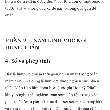
hỗ trợ để trẻ đếm được đến 7, rồi 10. Luôn ở "một bước
trước" trẻ — không quá xa để nản, không quá gần để
chán.
PHẦN 2 — NĂM LĨNH VỰC NỘI
DUNG TOÁN
4. Số và phép tính
Đây là lĩnh vực chiếm thời gian nhiều nhất trong toán
mầm non — và cũng là lĩnh vực được nghiên cứu nhiều
nhất. Viện Hàn lâm Khoa học Quốc gia Hoa Kỳ (NRC)
khuyến nghị: trải nghiệm toán sớm nên tập trung vào
phát triển "cảm giác số" (number sense) — khả năng hiểu
và thao tác linh hoạt với số, nắm bắt ý nghĩa của chúng,