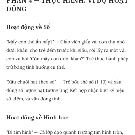
PHẦN 4 — THỰC HÀNH: VÍ DỤ HOẠT
ĐỘNG
Hoạt động về Số
"Mấy con thú ẩn nấp?" — Giáo viên giấu vài con thú nhỏ
dưới khăn, cho trẻ đếm trước khi giấu, rồi lấy ra một vài
con và hỏi "Còn mấy con dưới khăn?" Trẻ thực hành phép
trừ bằng tình huống cụ thể.
"Xâu chuỗi hạt theo số" — Trẻ bốc thẻ số (1–10) và xâu
đúng số lượng hạt tương ứng. Kết hợp nhận biết ký hiệu
số, đếm, và vận động tinh.
Hoạt động về Hình học
"Đi tìm hình" — Cả lớp dạo quanh trường tìm hình tròn,