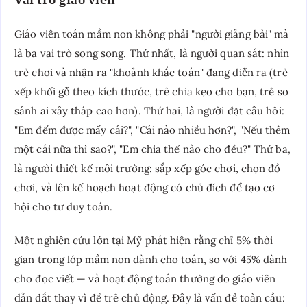
Giáo viên toán mầm non không phải "người giảng bài" mà
là ba vai trò song song. Thứ nhất, là người quan sát: nhìn
trẻ chơi và nhận ra "khoảnh khắc toán" đang diễn ra (trẻ
xếp khối gỗ theo kích thước, trẻ chia kẹo cho bạn, trẻ so
sánh ai xây tháp cao hơn). Thứ hai, là người đặt câu hỏi:
"Em đếm được mấy cái?", "Cái nào nhiều hơn?", "Nếu thêm
một cái nữa thì sao?", "Em chia thế nào cho đều?" Thứ ba,
là người thiết kế môi trường: sắp xếp góc chơi, chọn đồ
chơi, và lên kế hoạch hoạt động có chủ đích để tạo cơ
hội cho tư duy toán.
Một nghiên cứu lớn tại Mỹ phát hiện rằng chỉ 5% thời
gian trong lớp mầm non dành cho toán, so với 45% dành
cho đọc viết — và hoạt động toán thường do giáo viên
dẫn dắt thay vì để trẻ chủ động. Đây là vấn đề toàn cầu: