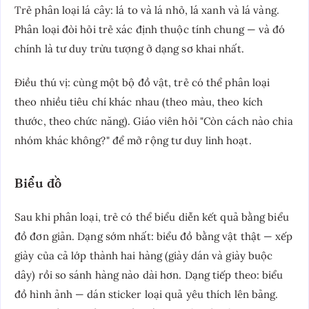
Trẻ phân loại lá cây: lá to và lá nhỏ, lá xanh và lá vàng.
Phân loại đòi hỏi trẻ xác định thuộc tính chung — và đó
chính là tư duy trừu tượng ở dạng sơ khai nhất.
Điều thú vị: cùng một bộ đồ vật, trẻ có thể phân loại
theo nhiều tiêu chí khác nhau (theo màu, theo kích
thước, theo chức năng). Giáo viên hỏi "Còn cách nào chia
nhóm khác không?" để mở rộng tư duy linh hoạt.
Biểu đồ
Sau khi phân loại, trẻ có thể biểu diễn kết quả bằng biểu
đồ đơn giản. Dạng sớm nhất: biểu đồ bằng vật thật — xếp
giày của cả lớp thành hai hàng (giày dán và giày buộc
dây) rồi so sánh hàng nào dài hơn. Dạng tiếp theo: biểu
đồ hình ảnh — dán sticker loại quả yêu thích lên bảng.