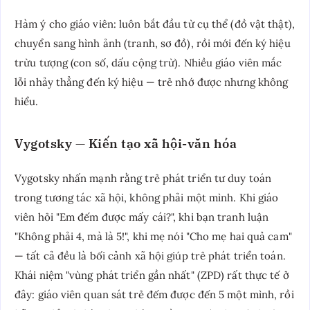
Hàm ý cho giáo viên: luôn bắt đầu từ cụ thể (đồ vật thật),
chuyển sang hình ảnh (tranh, sơ đồ), rồi mới đến ký hiệu
trừu tượng (con số, dấu cộng trừ). Nhiều giáo viên mắc
lỗi nhảy thẳng đến ký hiệu — trẻ nhớ được nhưng không
hiểu.
Vygotsky — Kiến tạo xã hội-văn hóa
Vygotsky nhấn mạnh rằng trẻ phát triển tư duy toán
trong tương tác xã hội, không phải một mình. Khi giáo
viên hỏi "Em đếm được mấy cái?", khi bạn tranh luận
"Không phải 4, mà là 5!", khi mẹ nói "Cho mẹ hai quả cam"
— tất cả đều là bối cảnh xã hội giúp trẻ phát triển toán.
Khái niệm "vùng phát triển gần nhất" (ZPD) rất thực tế ở
đây: giáo viên quan sát trẻ đếm được đến 5 một mình, rồi