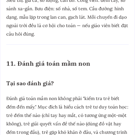
Siêu thị: giá cả, số lượng, cân đo. Công viên: đếm cây, so
sánh xa-gần. Bưu điện: số nhà, số tem. Cầu đường: hình
dạng, mẫu lặp trong lan can, gạch lát. Mỗi chuyến đi dạo
ngoài trời đều là cơ hội cho toán — nếu giáo viên biết đặt
câu hỏi đúng.
11. Đánh giá toán mầm non
Tại sao đánh giá?
Đánh giá toán mầm non không phải "kiểm tra trẻ biết
đếm đến mấy." Mục đích là hiểu cách trẻ tư duy toán học:
trẻ đếm thế nào (chỉ tay hay mắt, có tương ứng một-một
không), trẻ giải quyết vấn đề thế nào (dùng đồ vật hay
đếm trong đầu), trẻ gặp khó khăn ở đâu, và chương trình