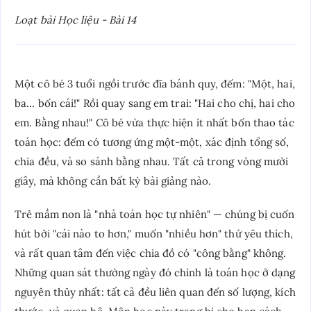
Loạt bài Học liệu - Bài 14
Một cô bé 3 tuổi ngồi trước đĩa bánh quy, đếm: "Một, hai,
ba... bốn cái!" Rồi quay sang em trai: "Hai cho chị, hai cho
em. Bằng nhau!" Cô bé vừa thực hiện ít nhất bốn thao tác
toán học: đếm có tương ứng một-một, xác định tổng số,
chia đều, và so sánh bằng nhau. Tất cả trong vòng mười
giây, mà không cần bất kỳ bài giảng nào.
Trẻ mầm non là "nhà toán học tự nhiên" — chúng bị cuốn
hút bởi "cái nào to hơn," muốn "nhiều hơn" thứ yêu thích,
và rất quan tâm đến việc chia đồ có "công bằng" không.
Những quan sát thường ngày đó chính là toán học ở dạng
nguyên thủy nhất: tất cả đều liên quan đến số lượng, kích