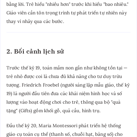
bằng lời. Trẻ hiểu "nhiều hơn" trước khi hiểu "bao nhiêu."
Giáo viên cần tôn trọng trình tự phát triển tự nhiên này
thay vì nhảy qua các bước.
2. Bối cảnh lịch sử
Trước thế kỷ 19, toán mầm non gần như không tồn tại —
trẻ nhỏ được coi là chưa đủ khả năng cho tư duy trừu
tượng. Friedrich Froebel (người sáng lập mẫu giáo, thế kỷ
19) là người đầu tiên đưa các khái niệm hình học và số
lượng vào hoạt động chơi cho trẻ, thông qua bộ "quà
tặng" (Gifts) gồm khối gỗ, quả cầu, hình trụ.
Đầu thế kỷ 20, Maria Montessori phát triển hệ thống
giáo cụ toán cụ thể (thanh số, chuỗi hạt, bảng số) cho