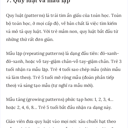
7. Quy luật và mẫu lặp
Quy luật (patterns) là trái tim ẩn giấu của toán học. Toàn
bộ toán học, ở mọi cấp độ, về bản chất là việc tìm kiếm
và mô tả quy luật. Với trẻ mầm non, quy luật bắt đầu từ
những thứ rất đơn giản.
Mẫu lặp (repeating patterns) là dạng đầu tiên: đỏ-xanh-
đỏ-xanh, hoặc vỗ tay-giậm chân-vỗ tay-giậm chân. Trẻ 3
tuổi nhận ra mẫu lặp. Trẻ 4 tuổi sao chép mẫu (nhìn mẫu
và làm theo). Trẻ 5 tuổi mở rộng mẫu (đoán phần tiếp
theo) và sáng tạo mẫu (tự nghĩ ra mẫu mới).
Mẫu tăng (growing patterns) phức tạp hơn: 1, 2, 3, 4...
hoặc 2, 4, 6, 8... Trẻ 5 tuổi bắt đầu nhận ra dạng này.
Giáo viên đưa quy luật vào mọi nơi: xâu chuỗi hạt theo