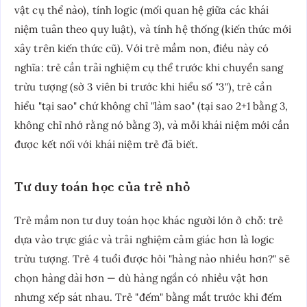
vật cụ thể nào), tính logic (mối quan hệ giữa các khái
niệm tuân theo quy luật), và tính hệ thống (kiến thức mới
xây trên kiến thức cũ). Với trẻ mầm non, điều này có
nghĩa: trẻ cần trải nghiệm cụ thể trước khi chuyển sang
trừu tượng (sờ 3 viên bi trước khi hiểu số "3"), trẻ cần
hiểu "tại sao" chứ không chỉ "làm sao" (tại sao 2+1 bằng 3,
không chỉ nhớ rằng nó bằng 3), và mỗi khái niệm mới cần
được kết nối với khái niệm trẻ đã biết.
Tư duy toán học của trẻ nhỏ
Trẻ mầm non tư duy toán học khác người lớn ở chỗ: trẻ
dựa vào trực giác và trải nghiệm cảm giác hơn là logic
trừu tượng. Trẻ 4 tuổi được hỏi "hàng nào nhiều hơn?" sẽ
chọn hàng dài hơn — dù hàng ngắn có nhiều vật hơn
nhưng xếp sát nhau. Trẻ "đếm" bằng mắt trước khi đếm