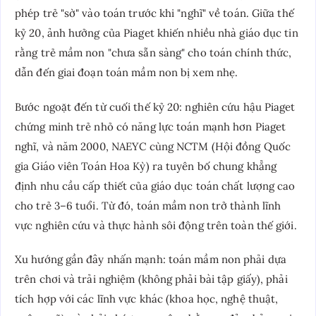
phép trẻ "sờ" vào toán trước khi "nghĩ" về toán. Giữa thế
kỷ 20, ảnh hưởng của Piaget khiến nhiều nhà giáo dục tin
rằng trẻ mầm non "chưa sẵn sàng" cho toán chính thức,
dẫn đến giai đoạn toán mầm non bị xem nhẹ.
Bước ngoặt đến từ cuối thế kỷ 20: nghiên cứu hậu Piaget
chứng minh trẻ nhỏ có năng lực toán mạnh hơn Piaget
nghĩ, và năm 2000, NAEYC cùng NCTM (Hội đồng Quốc
gia Giáo viên Toán Hoa Kỳ) ra tuyên bố chung khẳng
định nhu cầu cấp thiết của giáo dục toán chất lượng cao
cho trẻ 3–6 tuổi. Từ đó, toán mầm non trở thành lĩnh
vực nghiên cứu và thực hành sôi động trên toàn thế giới.
Xu hướng gần đây nhấn mạnh: toán mầm non phải dựa
trên chơi và trải nghiệm (không phải bài tập giấy), phải
tích hợp với các lĩnh vực khác (khoa học, nghệ thuật,