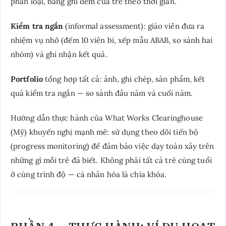
phân loại, bảng ghi đếm của trẻ theo thời gian.
Kiểm tra ngắn
(informal assessment): giáo viên đưa ra
nhiệm vụ nhỏ (đếm 10 viên bi, xếp mẫu ABAB, so sánh hai
nhóm) và ghi nhận kết quả.
Portfolio
tổng hợp tất cả: ảnh, ghi chép, sản phẩm, kết
quả kiểm tra ngắn — so sánh đầu năm và cuối năm.
Hướng dẫn thực hành của What Works Clearinghouse
(Mỹ) khuyến nghị mạnh mẽ: sử dụng theo dõi tiến bộ
(progress monitoring) để đảm bảo việc dạy toán xây trên
những gì mỗi trẻ đã biết. Không phải tất cả trẻ cùng tuổi
ở cùng trình độ — cá nhân hóa là chìa khóa.