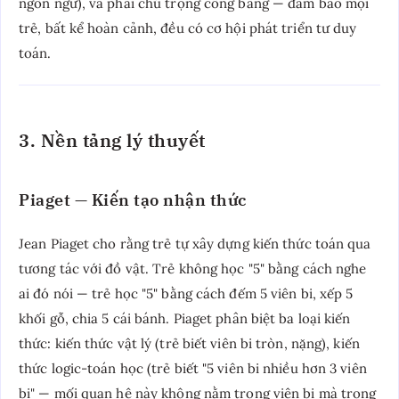
ngôn ngữ), và phải chú trọng công bằng — đảm bảo mọi
trẻ, bất kể hoàn cảnh, đều có cơ hội phát triển tư duy
toán.
3. Nền tảng lý thuyết
Piaget — Kiến tạo nhận thức
Jean Piaget cho rằng trẻ tự xây dựng kiến thức toán qua
tương tác với đồ vật. Trẻ không học "5" bằng cách nghe
ai đó nói — trẻ học "5" bằng cách đếm 5 viên bi, xếp 5
khối gỗ, chia 5 cái bánh. Piaget phân biệt ba loại kiến
thức: kiến thức vật lý (trẻ biết viên bi tròn, nặng), kiến
thức logic-toán học (trẻ biết "5 viên bi nhiều hơn 3 viên
bi" — mối quan hệ này không nằm trong viên bi mà trong