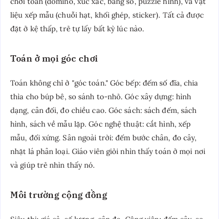
chơi toán (domino, xúc xắc, bảng số, puzzle hình), và vật
liệu xếp mẫu (chuỗi hạt, khối ghép, sticker). Tất cả được
đặt ở kệ thấp, trẻ tự lấy bất kỳ lúc nào.
Toán ở mọi góc chơi
Toán không chỉ ở "góc toán." Góc bếp: đếm số đĩa, chia
thìa cho búp bê, so sánh to-nhỏ. Góc xây dựng: hình
dạng, cân đối, đo chiều cao. Góc sách: sách đếm, sách
hình, sách về mẫu lặp. Góc nghệ thuật: cắt hình, xếp
mẫu, đối xứng. Sân ngoài trời: đếm bước chân, đo cây,
nhặt lá phân loại. Giáo viên giỏi nhìn thấy toán ở mọi nơi
và giúp trẻ nhìn thấy nó.
Môi trường cộng đồng