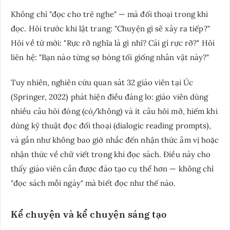
Không chỉ "đọc cho trẻ nghe" — mà đối thoại trong khi
đọc. Hỏi trước khi lật trang: "Chuyện gì sẽ xảy ra tiếp?"
Hỏi về từ mới: "Rực rỡ nghĩa là gì nhỉ? Cái gì rực rỡ?" Hỏi
liên hệ: "Bạn nào từng sợ bóng tối giống nhân vật này?"
Tuy nhiên, nghiên cứu quan sát 32 giáo viên tại Úc
(Springer, 2022) phát hiện điều đáng lo: giáo viên dùng
nhiều câu hỏi đóng (có/không) và ít câu hỏi mở, hiếm khi
dùng kỹ thuật đọc đối thoại (dialogic reading prompts),
và gần như không bao giờ nhắc đến nhận thức âm vị hoặc
nhận thức về chữ viết trong khi đọc sách. Điều này cho
thấy giáo viên cần được đào tạo cụ thể hơn — không chỉ
"đọc sách mỗi ngày" mà biết đọc như thế nào.
Kể chuyện và kể chuyện sáng tạo