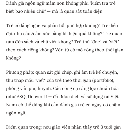
Đánh giá ngôn ngữ mầm non không phải "kiểm tra trẻ
biết bao nhiêu chữ" — mà là quan sát toàn diện:
Trẻ có lắng nghe và phản hồi phù hợp không? Trẻ diễn
đạt nhu cầu/cảm xúc bằng lời hiệu quả không? Trẻ quan
tâm đến sách và chữ viết không? Trẻ thử "đọc" và "viết"
theo cách riêng không? Vốn từ có mở rộng theo thời gian
không?
Phương pháp: quan sát ghi chép, ghi âm trẻ kể chuyện,
thu thập mẫu "viết" của trẻ theo thời gian (portfolio),
phỏng vấn phụ huynh. Các công cụ sàng lọc chuẩn hóa
(như ASQ, Denver II — đã được dịch và sử dụng tại Việt
Nam) có thể dùng khi cần đánh giá trẻ có nguy cơ chậm
ngôn ngữ.
Điểm quan trọng: nếu giáo viên nhận thấy trẻ 3 tuổi gần