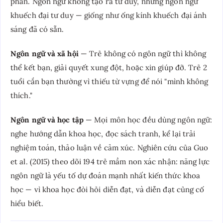
phần. Ngôn ngữ không tạo ra tư duy, nhưng ngôn ngữ
khuếch đại tư duy — giống như ống kính khuếch đại ánh
sáng đã có sẵn.
Ngôn ngữ và xã hội
— Trẻ không có ngôn ngữ thì không
thể kết bạn, giải quyết xung đột, hoặc xin giúp đỡ. Trẻ 2
tuổi cắn bạn thường vì thiếu từ vựng để nói "mình không
thích."
Ngôn ngữ và học tập
— Mọi môn học đều dùng ngôn ngữ:
nghe hướng dẫn khoa học, đọc sách tranh, kể lại trải
nghiệm toán, thảo luận về cảm xúc. Nghiên cứu của Guo
et al. (2015) theo dõi 194 trẻ mầm non xác nhận: năng lực
ngôn ngữ là yếu tố dự đoán mạnh nhất kiến thức khoa
học — vì khoa học đòi hỏi diễn đạt, và diễn đạt củng cố
hiểu biết.