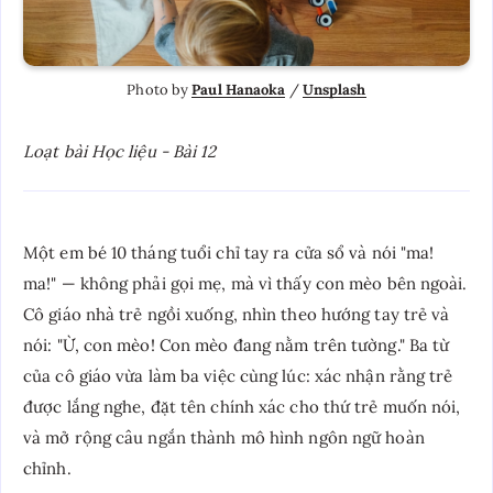
Photo by 
Paul Hanaoka
 / 
Unsplash
Loạt bài Học liệu - Bài 12
Một em bé 10 tháng tuổi chỉ tay ra cửa sổ và nói "ma!
ma!" — không phải gọi mẹ, mà vì thấy con mèo bên ngoài.
Cô giáo nhà trẻ ngồi xuống, nhìn theo hướng tay trẻ và
nói: "Ừ, con mèo! Con mèo đang nằm trên tường." Ba từ
của cô giáo vừa làm ba việc cùng lúc: xác nhận rằng trẻ
được lắng nghe, đặt tên chính xác cho thứ trẻ muốn nói,
và mở rộng câu ngắn thành mô hình ngôn ngữ hoàn
chỉnh.