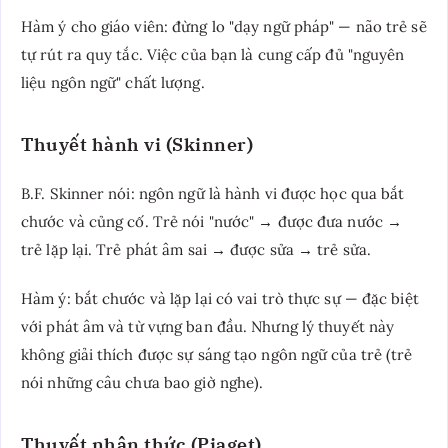
Hàm ý cho giáo viên: đừng lo "dạy ngữ pháp" — não trẻ sẽ
tự rút ra quy tắc. Việc của bạn là cung cấp đủ "nguyên
liệu ngôn ngữ" chất lượng.
Thuyết hành vi (Skinner)
B.F. Skinner nói: ngôn ngữ là hành vi được học qua bắt
chước và củng cố. Trẻ nói "nước" → được đưa nước →
trẻ lặp lại. Trẻ phát âm sai → được sửa → trẻ sửa.
Hàm ý: bắt chước và lặp lại có vai trò thực sự — đặc biệt
với phát âm và từ vựng ban đầu. Nhưng lý thuyết này
không giải thích được sự sáng tạo ngôn ngữ của trẻ (trẻ
nói những câu chưa bao giờ nghe).
Thuyết nhận thức (Piaget)