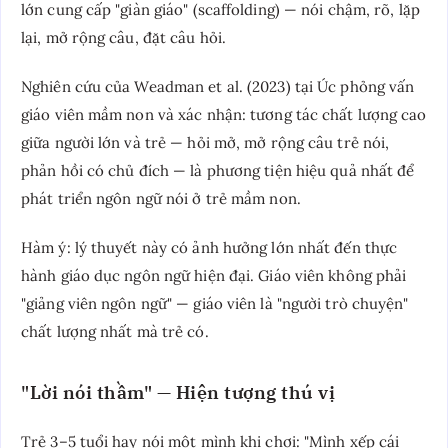
lớn cung cấp "giàn giáo" (scaffolding) — nói chậm, rõ, lặp
lại, mở rộng câu, đặt câu hỏi.
Nghiên cứu của Weadman et al. (2023) tại Úc phỏng vấn
giáo viên mầm non và xác nhận: tương tác chất lượng cao
giữa người lớn và trẻ — hỏi mở, mở rộng câu trẻ nói,
phản hồi có chủ đích — là phương tiện hiệu quả nhất để
phát triển ngôn ngữ nói ở trẻ mầm non.
Hàm ý: lý thuyết này có ảnh hưởng lớn nhất đến thực
hành giáo dục ngôn ngữ hiện đại. Giáo viên không phải
"giảng viên ngôn ngữ" — giáo viên là "người trò chuyện"
chất lượng nhất mà trẻ có.
"Lời nói thầm" — Hiện tượng thú vị
Trẻ 3–5 tuổi hay nói một mình khi chơi: "Mình xếp cái