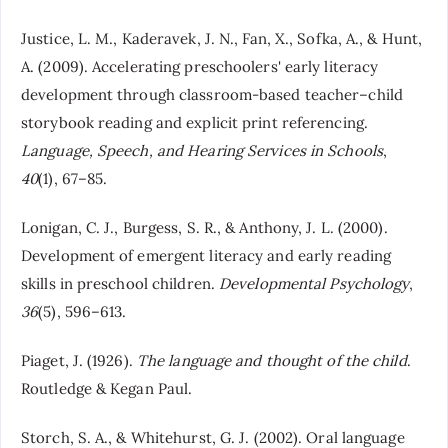
Justice, L. M., Kaderavek, J. N., Fan, X., Sofka, A., & Hunt,
A. (2009). Accelerating preschoolers' early literacy
development through classroom-based teacher–child
storybook reading and explicit print referencing.
Language, Speech, and Hearing Services in Schools
,
40
(1), 67–85.
Lonigan, C. J., Burgess, S. R., & Anthony, J. L. (2000).
Development of emergent literacy and early reading
skills in preschool children.
Developmental Psychology
,
36
(5), 596–613.
Piaget, J. (1926).
The language and thought of the child
.
Routledge & Kegan Paul.
Storch, S. A., & Whitehurst, G. J. (2002). Oral language