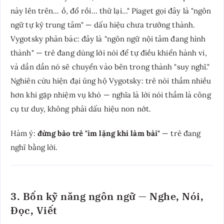
này lên trên... ồ, đổ rồi... thử lại..." Piaget gọi đây là "ngôn
ngữ tự kỷ trung tâm" — dấu hiệu chưa trưởng thành.
Vygotsky phản bác: đây là "ngôn ngữ nội tâm đang hình
thành" — trẻ đang dùng lời nói để tự điều khiển hành vi,
và dần dần nó sẽ chuyển vào bên trong thành "suy nghĩ."
Nghiên cứu hiện đại ủng hộ Vygotsky: trẻ nói thầm nhiều
hơn khi gặp nhiệm vụ khó — nghĩa là lời nói thầm là công
cụ tư duy, không phải dấu hiệu non nớt.
Hàm ý:
đừng bảo trẻ "im lặng khi làm bài"
— trẻ đang
nghĩ bằng lời.
3. Bốn kỹ năng ngôn ngữ — Nghe, Nói,
Đọc, Viết