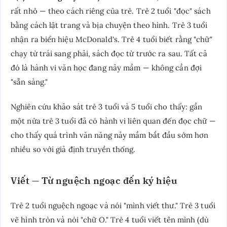
rất nhỏ — theo cách riêng của trẻ. Trẻ 2 tuổi "đọc" sách
bằng cách lật trang và bịa chuyện theo hình. Trẻ 3 tuổi
nhận ra biển hiệu McDonald's. Trẻ 4 tuổi biết rằng "chữ"
chạy từ trái sang phải, sách đọc từ trước ra sau. Tất cả
đó là hành vi văn học đang nảy mầm — không cần đợi
"sẵn sàng."
Nghiên cứu khảo sát trẻ 3 tuổi và 5 tuổi cho thấy: gần
một nửa trẻ 3 tuổi đã có hành vi liên quan đến đọc chữ —
cho thấy quá trình văn năng nảy mầm bắt đầu sớm hơn
nhiều so với giả định truyền thống.
Viết — Từ nguệch ngoạc đến ký hiệu
Trẻ 2 tuổi nguệch ngoạc và nói "mình viết thư." Trẻ 3 tuổi
vẽ hình tròn và nói "chữ O." Trẻ 4 tuổi viết tên mình (dù