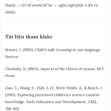
thăm) → trẻ sẽ muốn kể lại → ngôn ngữ phát triển tự
nhiên.
Tài liệu tham khảo
Bruner, J. (1983).
Child's talk: Learning to use language
.
Norton.
Chomsky, N. (1965).
Aspects of the theory of syntax
. MIT
Press.
Guo, Y., Wang, S., Hall, A. H., Breit-Smith, A., & Busch, J.
(2015). Exploring preschool children's science content
knowledge.
Early Education and Development
,
27
(6),
788–801.