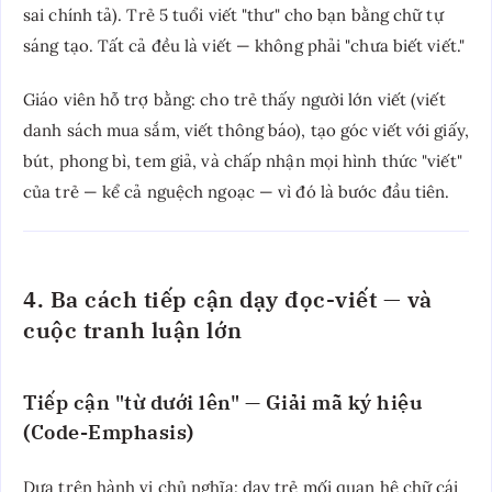
sai chính tả). Trẻ 5 tuổi viết "thư" cho bạn bằng chữ tự
sáng tạo. Tất cả đều là viết — không phải "chưa biết viết."
Giáo viên hỗ trợ bằng: cho trẻ thấy người lớn viết (viết
danh sách mua sắm, viết thông báo), tạo góc viết với giấy,
bút, phong bì, tem giả, và chấp nhận mọi hình thức "viết"
của trẻ — kể cả nguệch ngoạc — vì đó là bước đầu tiên.
4. Ba cách tiếp cận dạy đọc-viết — và
cuộc tranh luận lớn
Tiếp cận "từ dưới lên" — Giải mã ký hiệu
(Code-Emphasis)
Dựa trên hành vi chủ nghĩa: dạy trẻ mối quan hệ chữ cái