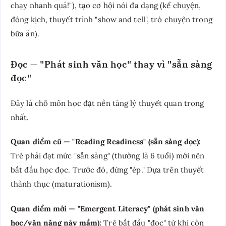
chạy nhanh quá!"), tạo cơ hội nói đa dạng (kể chuyện,
đóng kịch, thuyết trình "show and tell", trò chuyện trong
bữa ăn).
Đọc — "Phát sinh văn học" thay vì "sẵn sàng
đọc"
Đây là chỗ môn học đặt nền tảng lý thuyết quan trọng
nhất.
Quan điểm cũ — "Reading Readiness" (sẵn sàng đọc):
Trẻ phải đạt mức "sẵn sàng" (thường là 6 tuổi) mới nên
bắt đầu học đọc. Trước đó, đừng "ép." Dựa trên thuyết
thành thục (maturationism).
Quan điểm mới — "Emergent Literacy" (phát sinh văn
học/văn năng nảy mầm):
Trẻ bắt đầu "đọc" từ khi còn