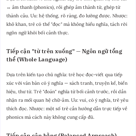
↔ âm thanh (phonics), rồi ghép âm thành từ, ghép từ
thành câu. Ưu: hệ thống, rõ ràng, đo lường được. Nhược:
khô khan, trẻ có thể "đọc" mà không hiểu nghĩa, tách rời
ngôn ngữ khỏi bối cảnh thực.
Tiếp cận "từ trên xuống" — Ngôn ngữ tổng
thể (Whole Language)
Dựa trên kiến tạo chủ nghĩa: trẻ học đọc-viết qua tiếp
xúc với văn bản có ý nghĩa — sách tranh, truyện kể, biển
hiệu, thư từ. Trẻ "đoán" nghĩa từ bối cảnh trước, rồi dần
nhận ra mối quan hệ chữ-âm. Ưu: vui, có ý nghĩa, trẻ yêu
thích đọc. Nhược: một số trẻ cần hướng dẫn trực tiếp về
phonics mà cách này không cung cấp đủ.
Tiếp cận cân bằng (Balanced Approach)