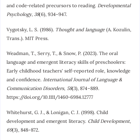
and code-related precursors to reading.
Developmental
Psychology
,
38
(6), 934–947.
Vygotsky, L. S. (1986).
Thought and language
(A. Kozulin,
Trans.). MIT Press.
Weadman, T., Serry, T., & Snow, P. (2023). The oral
language and emergent literacy skills of preschoolers:
Early childhood teachers' self-reported role, knowledge
and confidence.
International Journal of Language &
Communication Disorders
,
58
(3), 874–889.
https://doi.org/10.1111/1460-6984.12777
Whitehurst, G. J., & Lonigan, C. J. (1998). Child
development and emergent literacy.
Child Development
,
69
(3), 848–872.