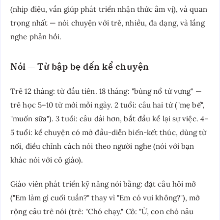
(nhịp điệu, vần giúp phát triển nhận thức âm vị), và quan
trọng nhất — nói chuyện với trẻ, nhiều, đa dạng, và lắng
nghe phản hồi.
Nói — Từ bập bẹ đến kể chuyện
Trẻ 12 tháng: từ đầu tiên. 18 tháng: "bùng nổ từ vựng" —
trẻ học 5–10 từ mới mỗi ngày. 2 tuổi: câu hai từ ("mẹ bế",
"muốn sữa"). 3 tuổi: câu dài hơn, bắt đầu kể lại sự việc. 4–
5 tuổi: kể chuyện có mở đầu-diễn biến-kết thúc, dùng từ
nối, điều chỉnh cách nói theo người nghe (nói với bạn
khác nói với cô giáo).
Giáo viên phát triển kỹ năng nói bằng: đặt câu hỏi mở
("Em làm gì cuối tuần?" thay vì "Em có vui không?"), mở
rộng câu trẻ nói (trẻ: "Chó chạy." Cô: "Ừ, con chó nâu