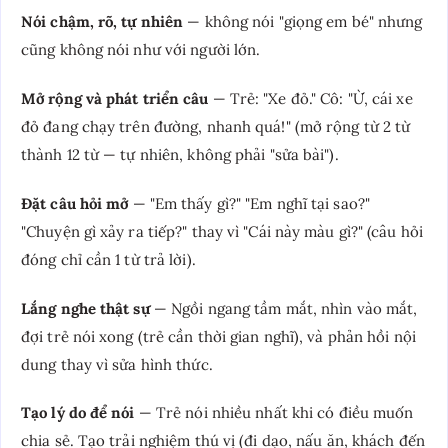
Nói chậm, rõ, tự nhiên
— không nói "giọng em bé" nhưng
cũng không nói như với người lớn.
Mở rộng và phát triển câu
— Trẻ: "Xe đỏ." Cô: "Ừ, cái xe
đỏ đang chạy trên đường, nhanh quá!" (mở rộng từ 2 từ
thành 12 từ — tự nhiên, không phải "sửa bài").
Đặt câu hỏi mở
— "Em thấy gì?" "Em nghĩ tại sao?"
"Chuyện gì xảy ra tiếp?" thay vì "Cái này màu gì?" (câu hỏi
đóng chỉ cần 1 từ trả lời).
Lắng nghe thật sự
— Ngồi ngang tầm mắt, nhìn vào mắt,
đợi trẻ nói xong (trẻ cần thời gian nghĩ), và phản hồi nội
dung thay vì sửa hình thức.
Tạo lý do để nói
— Trẻ nói nhiều nhất khi có điều muốn
chia sẻ. Tạo trải nghiệm thú vị (đi dạo, nấu ăn, khách đến