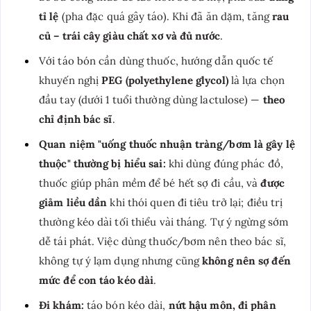
tỉ lệ
(pha đặc quá gây táo). Khi đã ăn dặm, tăng
rau
củ – trái cây giàu chất xơ và đủ nước
.
Với táo bón cần dùng thuốc, hướng dẫn quốc tế
khuyến nghị
PEG (polyethylene glycol)
là lựa chọn
đầu tay (dưới 1 tuổi thường dùng lactulose) —
theo
chỉ định bác sĩ
.
Quan niệm "uống thuốc nhuận tràng/bơm là gây lệ
thuộc" thường bị hiểu sai:
khi dùng đúng phác đồ,
thuốc giúp phân mềm để bé hết sợ đi cầu, và
được
giảm liều dần
khi thói quen đi tiêu trở lại; điều trị
thường kéo dài tối thiểu vài tháng. Tự ý ngừng sớm
dễ tái phát. Việc dùng thuốc/bơm nên theo bác sĩ,
không tự ý lạm dụng nhưng cũng
không nên sợ đến
mức để con táo kéo dài
.
Đi khám:
táo bón kéo dài,
nứt hậu môn, đi phân