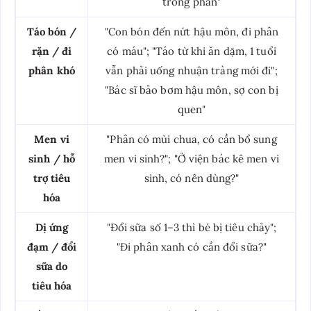
trong phân"
Táo bón /
"Con bón đến nứt hậu môn, đi phân
rặn / đi
có máu"; "Táo từ khi ăn dặm, 1 tuổi
phân khó
vẫn phải uống nhuận tràng mới đi";
"Bác sĩ bảo bơm hậu môn, sợ con bị
quen"
Men vi
"Phân có mùi chua, có cần bổ sung
sinh / hỗ
men vi sinh?"; "Ở viện bác kê men vi
trợ tiêu
sinh, có nên dùng?"
hóa
Dị ứng
"Đổi sữa số 1–3 thì bé bị tiêu chảy";
đạm / đổi
"Đi phân xanh có cần đổi sữa?"
sữa do
tiêu hóa