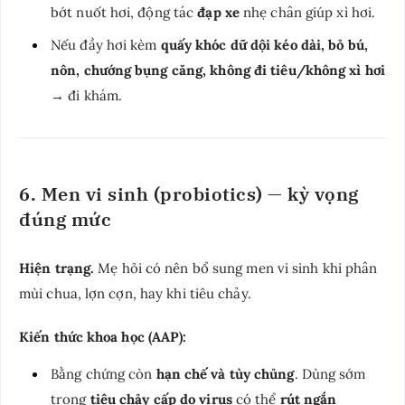
bớt nuốt hơi, động tác
đạp xe
nhẹ chân giúp xì hơi.
Nếu đầy hơi kèm
quấy khóc dữ dội kéo dài, bỏ bú,
nôn, chướng bụng căng, không đi tiêu/không xì hơi
→ đi khám.
6. Men vi sinh (probiotics) — kỳ vọng
đúng mức
Hiện trạng.
Mẹ hỏi có nên bổ sung men vi sinh khi phân
mùi chua, lợn cợn, hay khi tiêu chảy.
Kiến thức khoa học (AAP):
Bằng chứng còn
hạn chế và tùy chủng
. Dùng sớm
trong
tiêu chảy cấp do virus
có thể
rút ngắn