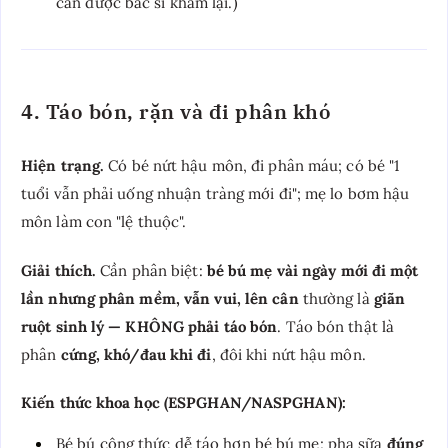
cần được bác sĩ khám lại.)
4. Táo bón, rặn và đi phân khó
Hiện trạng.
Có bé nứt hậu môn, đi phân máu; có bé "1
tuổi vẫn phải uống nhuận tràng mới đi"; mẹ lo bơm hậu
môn làm con "lệ thuộc".
Giải thích.
Cần phân biệt:
bé bú mẹ vài ngày mới đi một
lần nhưng phân mềm, vẫn vui, lên cân
thường là
giãn
ruột sinh lý — KHÔNG phải táo bón
. Táo bón thật là
phân
cứng, khó/đau khi đi
, đôi khi nứt hậu môn.
Kiến thức khoa học (ESPGHAN/NASPGHAN):
Bé bú công thức dễ táo hơn bé bú mẹ; pha sữa
đúng