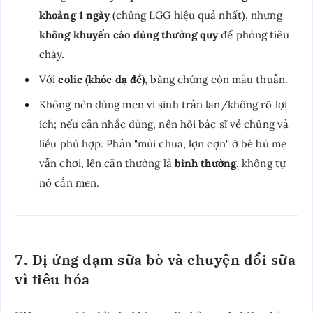
khoảng 1 ngày
(chủng LGG hiệu quả nhất), nhưng
không khuyến cáo dùng thường quy
để phòng tiêu
chảy.
Với
colic (khóc dạ đề)
, bằng chứng còn mâu thuẫn.
Không nên dùng men vi sinh tràn lan/không rõ lợi
ích; nếu cân nhắc dùng, nên hỏi bác sĩ về chủng và
liều phù hợp. Phân "mùi chua, lợn cợn" ở bé bú mẹ
vẫn chơi, lên cân thường là
bình thường
, không tự
nó cần men.
7. Dị ứng đạm sữa bò và chuyện đổi sữa
vì tiêu hóa