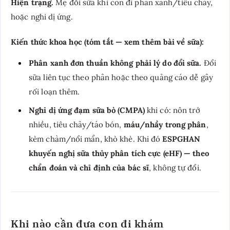
Hiện trạng.
Mẹ đổi sữa khi con đi phân xanh/tiêu chảy,
hoặc nghi dị ứng.
Kiến thức khoa học (tóm tắt — xem thêm bài về sữa):
Phân xanh đơn thuần không phải lý do đổi sữa.
Đổi
sữa liên tục theo phân hoặc theo quảng cáo dễ gây
rối loạn thêm.
Nghi dị ứng đạm sữa bò (CMPA)
khi có: nôn trớ
nhiều, tiêu chảy/táo bón,
máu/nhầy trong phân
,
kèm chàm/nổi mẩn, khò khè. Khi đó
ESPGHAN
khuyến nghị sữa thủy phân tích cực (eHF) — theo
chẩn đoán và chỉ định của bác sĩ
, không tự đổi.
Khi nào cần đưa con đi khám