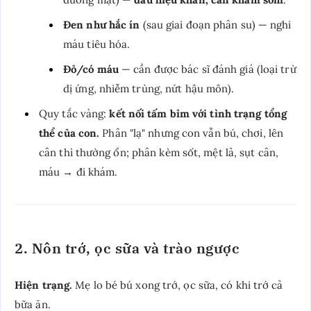
Đen như hắc ín
(sau giai đoạn phân su) — nghi
máu tiêu hóa.
Đỏ/có máu
— cần được bác sĩ đánh giá (loại trừ
dị ứng, nhiễm trùng, nứt hậu môn).
Quy tắc vàng:
kết nối tấm bỉm với tình trạng tổng
thể của con.
Phân "lạ" nhưng con vẫn bú, chơi, lên
cân thì thường ổn; phân kèm sốt, mệt lả, sụt cân,
máu → đi khám.
2. Nôn trớ, ọc sữa và trào ngược
Hiện trạng.
Mẹ lo bé bú xong trớ, ọc sữa, có khi trớ cả
bữa ăn.