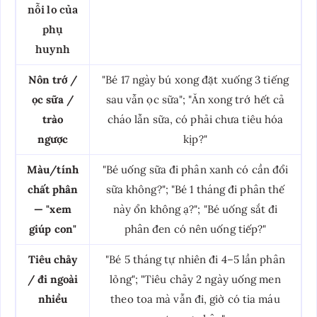
nỗi lo của
phụ
huynh
Nôn trớ /
"Bé 17 ngày bú xong đặt xuống 3 tiếng
ọc sữa /
sau vẫn ọc sữa"; "Ăn xong trớ hết cả
trào
cháo lẫn sữa, có phải chưa tiêu hóa
ngược
kịp?"
Màu/tính
"Bé uống sữa đi phân xanh có cần đổi
chất phân
sữa không?"; "Bé 1 tháng đi phân thế
— "xem
này ổn không ạ?"; "Bé uống sắt đi
giúp con"
phân đen có nên uống tiếp?"
Tiêu chảy
"Bé 5 tháng tự nhiên đi 4–5 lần phân
/ đi ngoài
lỏng"; "Tiêu chảy 2 ngày uống men
nhiều
theo toa mà vẫn đi, giờ có tia máu