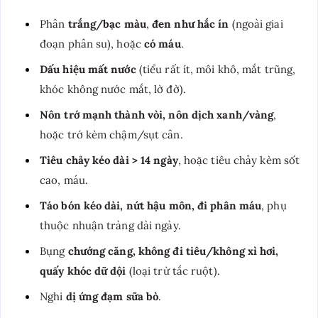
Phân
trắng/bạc màu
,
đen như hắc ín
(ngoài giai
đoạn phân su), hoặc
có máu
.
Dấu hiệu mất nước
(tiểu rất ít, môi khô, mắt trũng,
khóc không nước mắt, lờ đờ).
Nôn trớ mạnh thành vòi, nôn dịch xanh/vàng
,
hoặc trớ kèm chậm/sụt cân.
Tiêu chảy kéo dài > 14 ngày
, hoặc tiêu chảy kèm sốt
cao, máu.
Táo bón kéo dài, nứt hậu môn, đi phân máu
, phụ
thuộc nhuận tràng dài ngày.
Bụng
chướng căng, không đi tiêu/không xì hơi,
quấy khóc dữ dội
(loại trừ tắc ruột).
Nghi
dị ứng đạm sữa bò
.