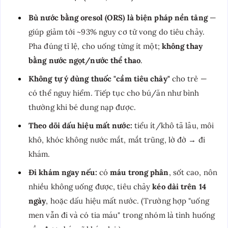
Bù nước bằng oresol (ORS) là biện pháp nền tảng
—
giúp giảm tới ~93% nguy cơ tử vong do tiêu chảy.
Pha đúng tỉ lệ, cho uống từng ít một;
không thay
bằng nước ngọt/nước thể thao
.
Không tự ý dùng thuốc "cầm tiêu chảy"
cho trẻ —
có thể nguy hiểm. Tiếp tục cho bú/ăn như bình
thường khi bé dung nạp được.
Theo dõi dấu hiệu mất nước:
tiểu ít/khô tã lâu, môi
khô, khóc không nước mắt, mắt trũng, lờ đờ → đi
khám.
Đi khám ngay nếu:
có
máu trong phân
, sốt cao, nôn
nhiều không uống được, tiêu chảy
kéo dài trên 14
ngày
, hoặc dấu hiệu mất nước. (Trường hợp "uống
men vẫn đi và có tia máu" trong nhóm là tình huống