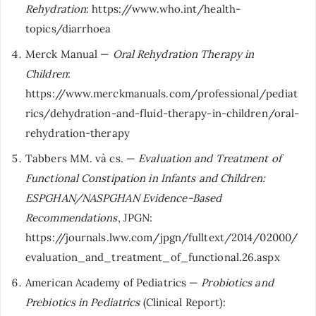
Rehydration
: https://www.who.int/health-
topics/diarrhoea
Merck Manual —
Oral Rehydration Therapy in
Children
:
https://www.merckmanuals.com/professional/pediat
rics/dehydration-and-fluid-therapy-in-children/oral-
rehydration-therapy
Tabbers MM. và cs. —
Evaluation and Treatment of
Functional Constipation in Infants and Children:
ESPGHAN/NASPGHAN Evidence-Based
Recommendations
, JPGN:
https://journals.lww.com/jpgn/fulltext/2014/02000/
evaluation_and_treatment_of_functional.26.aspx
American Academy of Pediatrics —
Probiotics and
Prebiotics in Pediatrics
(Clinical Report):