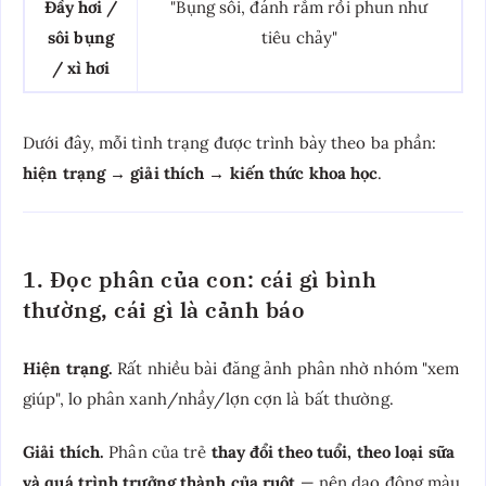
Đầy hơi /
"Bụng sôi, đánh rắm rồi phun như
sôi bụng
tiêu chảy"
/ xì hơi
Dưới đây, mỗi tình trạng được trình bày theo ba phần:
hiện trạng → giải thích → kiến thức khoa học
.
1. Đọc phân của con: cái gì bình
thường, cái gì là cảnh báo
Hiện trạng.
Rất nhiều bài đăng ảnh phân nhờ nhóm "xem
giúp", lo phân xanh/nhầy/lợn cợn là bất thường.
Giải thích.
Phân của trẻ
thay đổi theo tuổi, theo loại sữa
và quá trình trưởng thành của ruột
— nên dao động màu