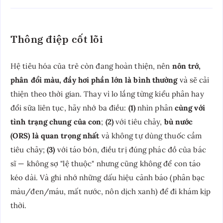
Thông điệp cốt lõi
Hệ tiêu hóa của trẻ còn đang hoàn thiện, nên
nôn trớ,
phân đổi màu, đầy hơi phần lớn là bình thường
và sẽ cải
thiện theo thời gian. Thay vì lo lắng từng kiểu phân hay
đổi sữa liên tục, hãy nhớ ba điều:
(1)
nhìn phân
cùng với
tình trạng chung của con
;
(2)
với tiêu chảy,
bù nước
(ORS) là quan trọng nhất
và không tự dùng thuốc cầm
tiêu chảy;
(3)
với táo bón, điều trị đúng phác đồ của bác
sĩ — không sợ "lệ thuộc" nhưng cũng không để con táo
kéo dài. Và ghi nhớ những dấu hiệu cảnh báo (phân bạc
màu/đen/máu, mất nước, nôn dịch xanh) để đi khám kịp
thời.