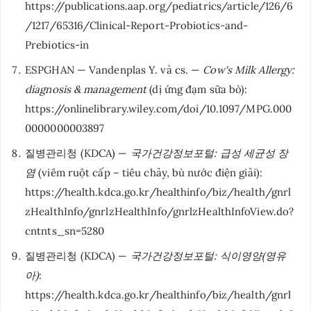
https://publications.aap.org/pediatrics/article/126/6
/1217/65316/Clinical-Report-Probiotics-and-
Prebiotics-in
ESPGHAN — Vandenplas Y. và cs. —
Cow's Milk Allergy:
diagnosis & management
(dị ứng đạm sữa bò):
https://onlinelibrary.wiley.com/doi/10.1097/MPG.000
0000000003897
질병관리청 (KDCA) —
국가건강정보포털: 급성 세균성 장
염
(viêm ruột cấp – tiêu chảy, bù nước điện giải):
https://health.kdca.go.kr/healthinfo/biz/health/gnrl
zHealthInfo/gnrlzHealthInfo/gnrlzHealthInfoView.do?
cntnts_sn=5280
질병관리청 (KDCA) —
국가건강정보포털: 식이영양(영유
아)
:
https://health.kdca.go.kr/healthinfo/biz/health/gnrl