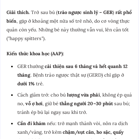
Giải thích.
Trớ sau bú (
trào ngược sinh lý – GER
)
rất phổ
biến
, gặp ở khoảng một nửa số trẻ nhỏ, do cơ vòng thực
quản còn yếu. Những bé này thường vẫn vui, lên cân tốt
("happy spitters").
Kiến thức khoa học (AAP):
GER thường
cải thiện sau 6 tháng và hết quanh 12
tháng
. Bệnh trào ngược thật sự (GERD) chỉ gặp ở
dưới 1%
trẻ.
Cách giảm trớ: cho bú
lượng vừa phải
, không ép quá
no,
vỗ ợ hơi
, giữ bé
thẳng người 20–30 phút
sau bú;
tránh ép bú lại ngay sau khi trớ.
Cần đi khám
nếu: trớ mạnh thành vòi, nôn ra dịch
xanh/vàng, trớ kèm
chậm/sụt cân, ho sặc, quấy