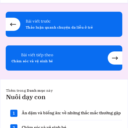
Bài viết trước
Thảo luận quanh chuyện da liễu ở trẻ
Bài viết tiếp theo
Chăm sóc và vệ sinh bé
Thêm trong
Danh mục
này
Nuôi
Nuôi dạy con
dạy
con
Ăn dặm và biếng ăn: về những thắc mắc thường gặp
1
Chăm sóc và vệ sinh bé
2