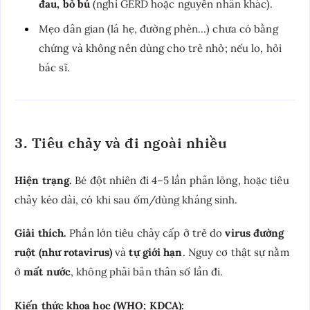
đau, bỏ bú
(nghi GERD hoặc nguyên nhân khác).
Mẹo dân gian (lá hẹ, đường phèn…) chưa có bằng
chứng và không nên dùng cho trẻ nhỏ; nếu lo, hỏi
bác sĩ.
3. Tiêu chảy và đi ngoài nhiều
Hiện trạng.
Bé đột nhiên đi 4–5 lần phân lỏng, hoặc tiêu
chảy kéo dài, có khi sau ốm/dùng kháng sinh.
Giải thích.
Phần lớn tiêu chảy cấp ở trẻ do
virus đường
ruột (như rotavirus)
và
tự giới hạn
. Nguy cơ thật sự nằm
ở
mất nước
, không phải bản thân số lần đi.
Kiến thức khoa học (WHO; KDCA):