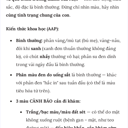
sắc, độ đặc là bình thường. Đừng chỉ nhìn màu, hãy nhìn
cùng tình trạng chung của con
.
Kiến thức khoa học (AAP):
Bình thường:
phân vàng/mù tạt (bú mẹ), vàng–nâu,
đôi khi
xanh
(xanh đơn thuần thường không đáng
lo), có chút
nhầy
thường vô hại; phân su đen dính
trong vài ngày đầu là bình thường.
Phân màu đen do uống sắt
là bình thường — khác
với phân đen "hắc ín" sau tuần đầu (có thể là máu
tiêu hóa từ trên).
3 màu CẢNH BÁO cần đi khám:
Trắng/bạc màu/màu đất sét
— có thể do mật
không xuống ruột (bệnh gan – mật, như teo
đường mật) —
dấu hiệu khẩn, cần khám sớm
.